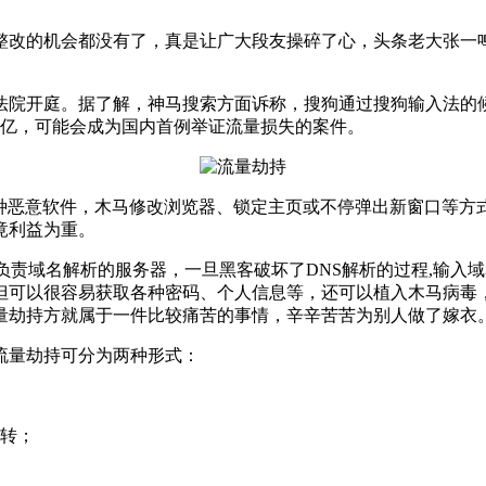
整改的机会都没有了，真是让广大段友操碎了心，头条老大张一鸣
法院开庭。据了解，神马搜索方面诉称，搜狗通过搜狗输入法的
18.79亿，可能会成为国内首例举证流量损失的案件。
各种恶意软件，木马修改浏览器、锁定主页或不停弹出新窗口等方
竟利益为重。
负责域名解析的服务器，一旦黑客破坏了DNS解析的过程,输入
但可以很容易获取各种密码、个人信息等，还可以植入木马病毒
量劫持方就属于一件比较痛苦的事情，辛辛苦苦为别人做了嫁衣
流量劫持可分为两种形式：
跳转；