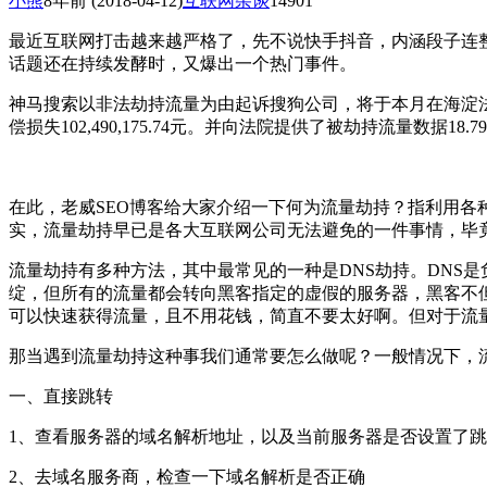
小熊
8年前
(2018-04-12)
互联网杂谈
14901
最近互联网打击越来越严格了，先不说快手抖音，内涵段子连
话题还在持续发酵时，又爆出一个热门事件。
神马搜索以非法劫持流量为由起诉搜狗公司，将于本月在海淀
偿损失102,490,175.74元。并向法院提供了被劫持流量数据
在此，老威SEO博客给大家介绍一下何为流量劫持？指利用
实，流量劫持早已是各大互联网公司无法避免的一件事情，毕
流量劫持有多种方法，其中最常见的一种是DNS劫持。DNS是
绽，但所有的流量都会转向黑客指定的虚假的服务器，黑客不
可以快速获得流量，且不用花钱，简直不要太好啊。但对于流
那当遇到流量劫持这种事我们通常要怎么做呢？一般情况下，
一、直接跳转
1、查看服务器的域名解析地址，以及当前服务器是否设置了
2、去域名服务商，检查一下域名解析是否正确