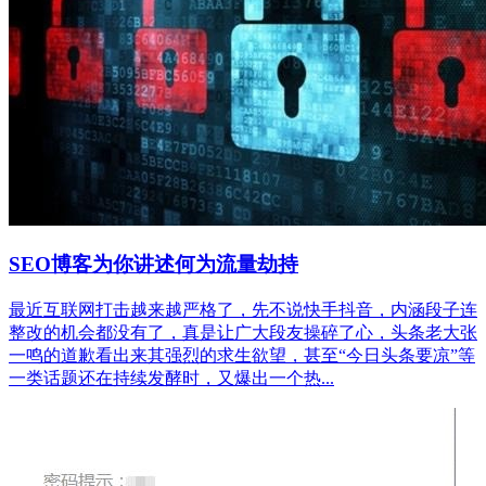
SEO博客为你讲述何为流量劫持
最近互联网打击越来越严格了，先不说快手抖音，内涵段子连
整改的机会都没有了，真是让广大段友操碎了心，头条老大张
一鸣的道歉看出来其强烈的求生欲望，甚至“今日头条要凉”等
一类话题还在持续发酵时，又爆出一个热...