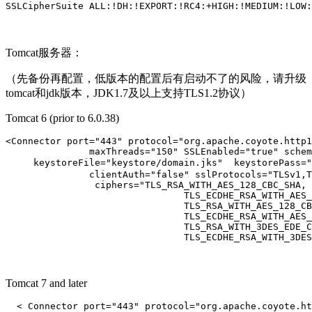
SSLCipherSuite ALL:!DH:!EXPORT:!RC4:+HIGH:!MEDIUM:!LOW:
Tomcat服务器：
（先备份再配置，低版本的配置后有启动不了的风险，请升级
tomcat和jdk版本，JDK1.7及以上支持TLS1.2协议）
Tomcat 6 (prior to 6.0.38)
<Connector port="443" protocol="org.apache.coyote.http1
               maxThreads="150" SSLEnabled="true" schem
     keystoreFile="keystore/domain.jks"  keystorePass
               clientAuth="false" sslProtocols="TLSv1,T
                ciphers="TLS_RSA_WITH_AES_128_CBC_SHA,

                                TLS_ECDHE_RSA_WITH_AES_
                                TLS_RSA_WITH_AES_128_CB
                                TLS_ECDHE_RSA_WITH_AES_
                                TLS_RSA_WITH_3DES_EDE_C
                                TLS_ECDHE_RSA_WITH_3DES
Tomcat 7 and later
  < Connector port="443" protocol="org.apache.coyote.ht