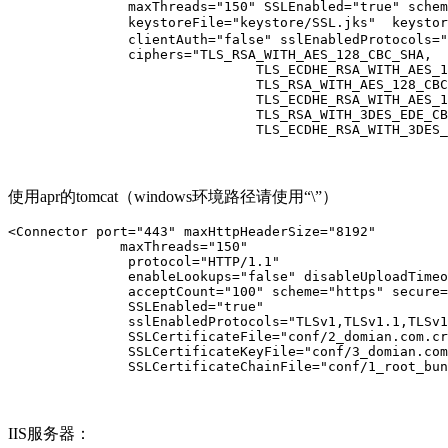
               maxThreads="150" SSLEnabled="true" schem
               keystoreFile="keystore/SSL.jks"  keyst
               clientAuth="false" sslEnabledProtocols="
               ciphers="TLS_RSA_WITH_AES_128_CBC_SHA,

                               TLS_ECDHE_RSA_WITH_AES_1
                               TLS_RSA_WITH_AES_128_CBC
                               TLS_ECDHE_RSA_WITH_AES_1
                               TLS_RSA_WITH_3DES_EDE_CB
                               TLS_ECDHE_RSA_WITH_3DES_
使用apr的tomcat（windows环境路径请使用“\”）
<Connector port="443" maxHttpHeaderSize="8192"

              maxThreads="150"

               protocol="HTTP/1.1"

               enableLookups="false" disableUploadTimeo
               acceptCount="100" scheme="https" secure=
               SSLEnabled="true"

               sslEnabledProtocols="TLSv1,TLSv1.1,TLSv1
               SSLCertificateFile="conf/2_domian.com.cr
               SSLCertificateKeyFile="conf/3_domian.com
               SSLCertificateChainFile="conf/1_root_bun
IIS服务器：