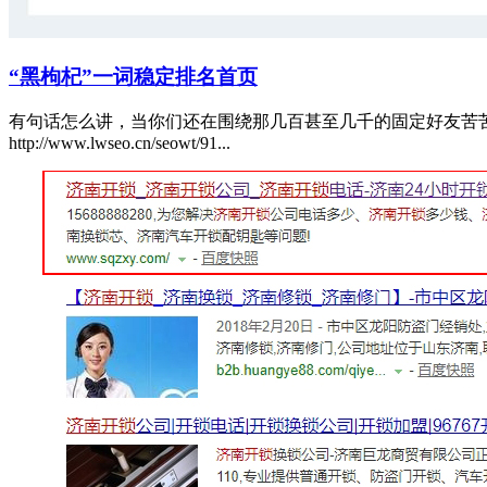
“黑枸杞”一词稳定排名首页
有句话怎么讲，当你们还在围绕那几百甚至几千的固定好友苦
http://www.lwseo.cn/seowt/91...