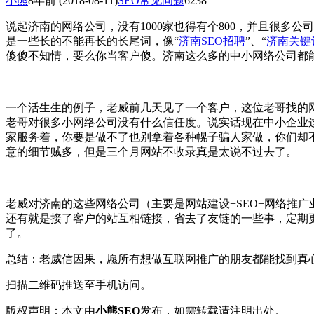
小熊
8年前
(2018-08-11)
SEO常见问题
6238
说起济南的网络公司，没有1000家也得有个800，并且很多
是一些长的不能再长的长尾词，像
“
济南SEO招聘
”、“
济南关键
傻傻不知情，要么你当客户傻。济南这么多的中小网络公司都
一个活生生的例子，老威前几天见了一个客户，这位老哥找的
老哥对很多小网络公司没有什么信任度。说实话现在中小企业
家服务着，你要是做不了也别拿着各种幌子骗人家做，你们却
意的细节贼多，但是三个月网站不收录真是太说不过去了。
老威对济南的这些网络公司（主要是网站建设+SEO+网络推
还有就是接了客户的站互相链接，省去了友链的一些事，定期
了。
总结：老威信因果，愿所有想做互联网推广的朋友都能找到真
扫描二维码推送至手机访问。
版权声明：本文由
小熊SEO
发布，如需转载请注明出处。